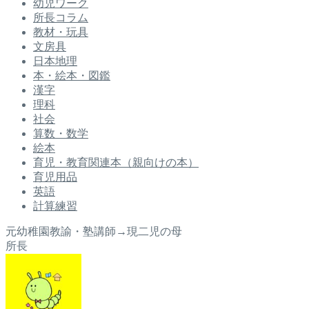
幼児ワーク
所長コラム
教材・玩具
文房具
日本地理
本・絵本・図鑑
漢字
理科
社会
算数・数学
絵本
育児・教育関連本（親向けの本）
育児用品
英語
計算練習
元幼稚園教諭・塾講師→現二児の母
所長