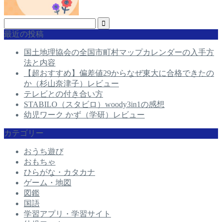
最近の投稿
国土地理協会の全国市町村マップカレンダーの入手方
法と内容
【超おすすめ】偏差値29からなぜ東大に合格できたの
か（杉山奈津子）レビュー
テレビとの付き合い方
STABILO（スタビロ）woody3in1の感想
幼児ワーク かず（学研）レビュー
カテゴリー
おうち遊び
おもちゃ
ひらがな・カタカナ
ゲーム・地図
図鑑
国語
学習アプリ・学習サイト