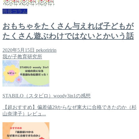
所長コラム
おもちゃをたくさん与えれば子どもが
たくさん遊ぶわけではないとかいう話
2020年5月15日
pekoriririn
我が子教育研究所
STABILO（スタビロ）woody3in1の感想
【超おすすめ】偏差値29からなぜ東大に合格できたのか（杉
山奈津子）レビュ...