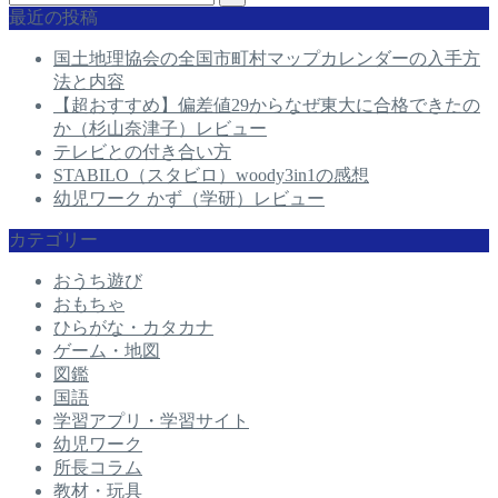
最近の投稿
国土地理協会の全国市町村マップカレンダーの入手方
法と内容
【超おすすめ】偏差値29からなぜ東大に合格できたの
か（杉山奈津子）レビュー
テレビとの付き合い方
STABILO（スタビロ）woody3in1の感想
幼児ワーク かず（学研）レビュー
カテゴリー
おうち遊び
おもちゃ
ひらがな・カタカナ
ゲーム・地図
図鑑
国語
学習アプリ・学習サイト
幼児ワーク
所長コラム
教材・玩具