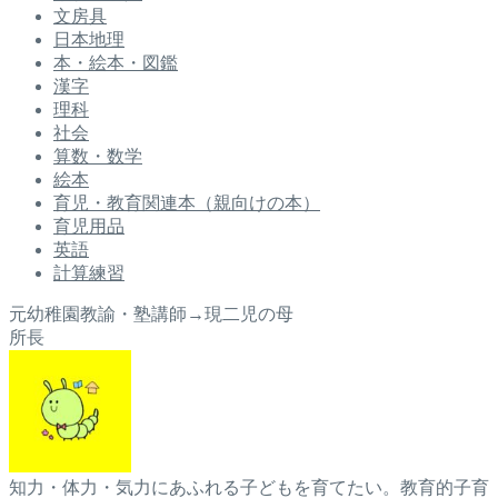
文房具
日本地理
本・絵本・図鑑
漢字
理科
社会
算数・数学
絵本
育児・教育関連本（親向けの本）
育児用品
英語
計算練習
元幼稚園教諭・塾講師→現二児の母
所長
知力・体力・気力にあふれる子どもを育てたい。教育的子育