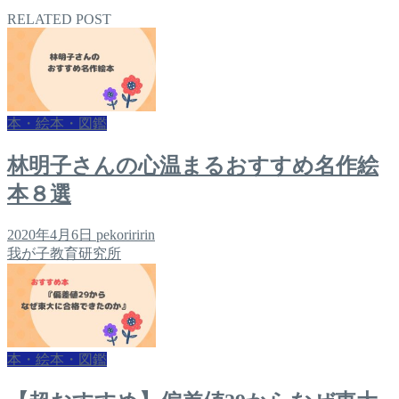
RELATED POST
本・絵本・図鑑
林明子さんの心温まるおすすめ名作絵
本８選
2020年4月6日
pekoriririn
我が子教育研究所
本・絵本・図鑑