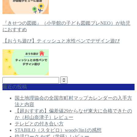
『きせつの図鑑』（小学館の子ども図鑑プレNEO）が幼児
におすすめ
【おうち遊び】ティッシュと水性ペンでデザイン遊び
最近の投稿
国土地理協会の全国市町村マップカレンダーの入手方
法と内容
【超おすすめ】偏差値29からなぜ東大に合格できたの
か（杉山奈津子）レビュー
テレビとの付き合い方
STABILO（スタビロ）woody3in1の感想
幼児ワーク かず（学研）レビュー