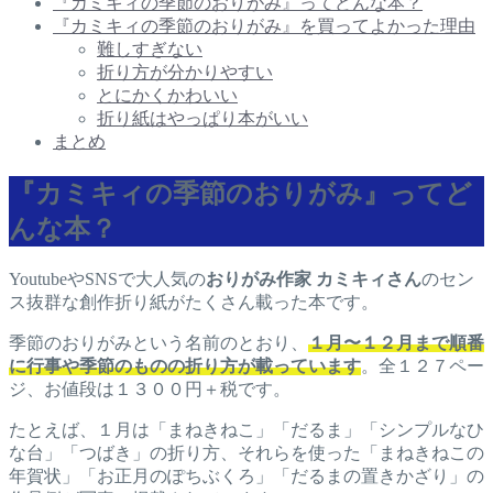
『カミキィの季節のおりがみ』ってどんな本？
『カミキィの季節のおりがみ』を買ってよかった理由
難しすぎない
折り方が分かりやすい
とにかくかわいい
折り紙はやっぱり本がいい
まとめ
『カミキィの季節のおりがみ』ってど
んな本？
YoutubeやSNSで大人気の
おりがみ作家 カミキィさん
のセン
ス抜群な創作折り紙がたくさん載った本です。
季節のおりがみという名前のとおり、
１月〜１２月まで順番
に行事や季節のものの折り方が載っています
。全１２７ペー
ジ、お値段は１３００円＋税です。
たとえば、１月は「まねきねこ」「だるま」「シンプルなひ
な台」「つばき」の折り方、それらを使った「まねきねこの
年賀状」「お正月のぽちぶくろ」「だるまの置きかざり」の