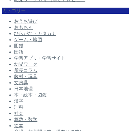
カテゴリー
おうち遊び
おもちゃ
ひらがな・カタカナ
ゲーム・地図
図鑑
国語
学習アプリ・学習サイト
幼児ワーク
所長コラム
教材・玩具
文房具
日本地理
本・絵本・図鑑
漢字
理科
社会
算数・数学
絵本